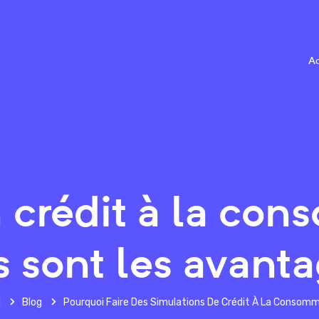
Ac
 crédit à la con
s sont les avanta
l
Blog
Pourquoi Faire Des Simulations De Crédit À La Consomm